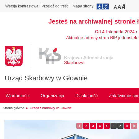
Wersja kontrastowa
Przejdź do treści
Mapa strony
Jesteś na archiwalnej stronie 
Od 4 listopada 2024 r
Aktualne adresy stron BIP jednostek 
Urząd Skarbowy w Głownie
Wiadomości
Organizacja
Działalność
Załatwianie sp
Strona główna
Urząd Skarbowy w Głownie
1
- slajd
2
- slajd
3
- slajd
4
- slajd
5
- slajd
<
Poprzedni slajd
>
Następny s
II
Zatrz
przewi
p
slaj